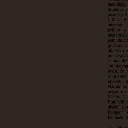
melodicky
hrdinova d
písničky. 
(Libuše Vo
otcovraha 
jednou z 
biedermai
jednoduchá
prostoru D
okleštěný a
používá ja
Je moc dob
ani inscen
uvést, že 
roku 1989 
opravdu h
Národního z
nejsou dos
Máchy. Ale
Emil Vikli
dějství (
Dirigent T
Petráněk. 
Josef Her