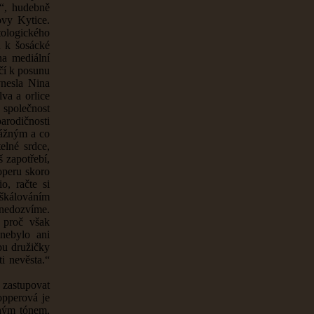
u“, hudebně
ovy Kytice.
ologického
u k šosácké
na mediální
ačí k posunu
vnesla Nina
va a orlice
o společnost
parodičnosti
vážným a co
elné srdce,
š zapotřebí,
operu skoro
o, račte si
l škálováním
 nedozvíme.
 proč však
nebylo ani
bu družičky
i nevěsta.“
 zastupovat
opperová je
ným tónem,