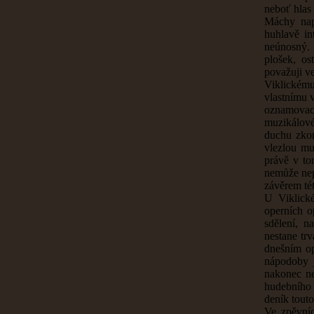
neboť hlas 
Máchy napr
huhlavě in
neúnosný.
plošek, os
považuji ve
Viklickému 
vlastnímu 
oznamovac
muzikálové
duchu zkom
vlezlou mu
právě v to
nemůže nep
závěrem té
U Viklické
operních o
sdělení, n
nestane tr
dnešním op
nápodoby 
nakonec ne
hudebního 
deník touto
Ve zpěvníc