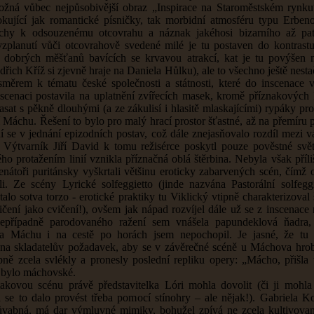
žná vůbec nejpůsobivější obraz „Inspirace na Staroměstském rynk
okující jak romantické písničky, tak morbidní atmosféru typu Erben
hy k odsouzenému otcovrahu a náznak jakéhosi bizarního až pat
planutí vůči otcovrahově svedené milé je tu postaven do kontrast
i dobrých měšťanů bavících se krvavou atrakcí, kat je tu povýšen 
řich Kříž si zjevně hraje na Daniela Hůlku), ale to všechno ještě nest
směrem k tématu české společnosti a státnosti, které do inscenace 
nscenaci postavila na uplatnění zvířecích masek, kromě příznakových l
sat s pěkně dlouhými (a ze zákulisí i hlasitě mlaskajícími) rypáky pr
 Máchu. Řešení to bylo pro malý hrací prostor šťastné, až na přemíru 
ní se v jednání epizodních postav, což dále znejasňovalo rozdíl mezi 
Výtvarník Jiří David k tomu režisérce poskytl pouze pověstné svět
ého protažením linií vznikla příznačná oblá štěrbina. Nebyla však příli
enátoři puritánsky vyškrtali většinu eroticky zabarvených scén, čímž 
li. Ze scény Lyrické solfeggietto (jinde nazvána Pastorální solfeggi
talo sotva torzo - erotické praktiky tu Viklický vtipně charakterizova
vičení jako cvičení!), ovšem jak nápad rozvíjel dále už se z inscenace
nepřípadně parodovaného ražení sem vnášela papundeklová ňadra,
la Máchu i na cestě po horách jsem nepochopil. Je jasné, že tu 
na skladatelův požadavek, aby se v závěrečné scéně u Máchova hro
pně zcela svlékly a pronesly poslední repliku opery: „Mácho, přišla t
 bylo máchovské.
takovou scénu právě představitelka Lóri mohla dovolit (či ji mohla
i se to dalo provést třeba pomocí stínohry – ale nějak!). Gabriela K
ůvabná, má dar výmluvné mimiky, bohužel zpívá ne zcela kultivova