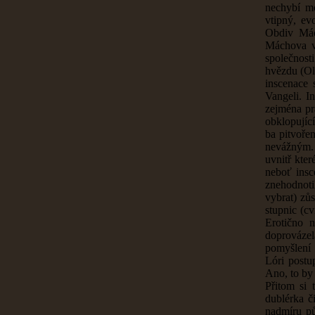
nechybí mo
vtipný, ev
Obdiv Mác
Máchova vz
společnost
hvězdu (Old
inscenace 
Vangeli. I
zejména pra
obklopující
ba pitvoře
nevážným. 
uvnitř kter
neboť insc
znehodnoti
vybrat) zůs
stupnic (c
Erotično 
doprováze
pomyšlení 
Lóri postu
Ano, to by
Přitom si 
dublérka č
nadmíru p