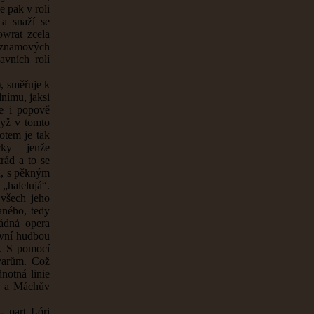
e pak v roli
 a snaží se
owrat zcela
ýznamových
avních rolí
), směřuje k
nímu, jaksi
e i popově
dyž v tomto
otem je tak
cky – jenže
rád a to se
ů, s pěkným
„halelujá“.
 všech jeho
aného, tedy
žádná opera
ivní hudbou
u. S pomocí
varům. Což
notná linie
u, a Máchův
- part Lóri