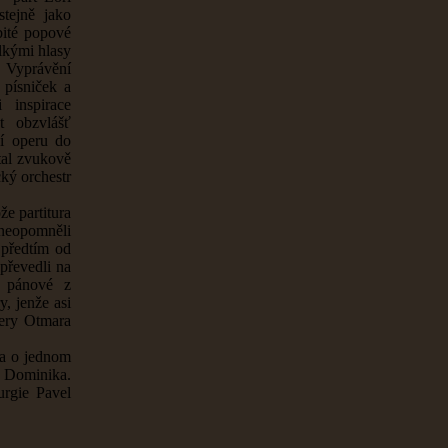
tejně jako
bité popové
lkými hlasy
. Vyprávění
 písniček a
 inspirace
t obzvlášť
ní operu do
tal zvukově
cký orchestr
e partitura
 neopomněli
 předtím od
převedli na
o pánové z
y, jenže asi
pery Otmara
ra o jednom
 Dominika.
urgie Pavel