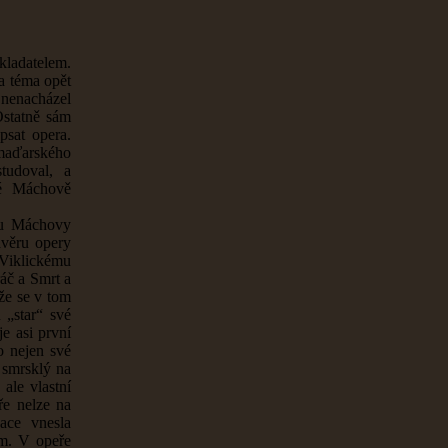
kladatelem.
a téma opět
nenacházel
 Ostatně sám
psat opera.
 maďarského
tudoval, a
né Máchově
tku Máchovy
ávěru opery
 Viklickému
áč a Smrt a
že se v tom
 „star“ své
e asi první
o nejen své
 smrsklý na
ale vlastní
ře nelze na
ace vnesla
ům. V opeře