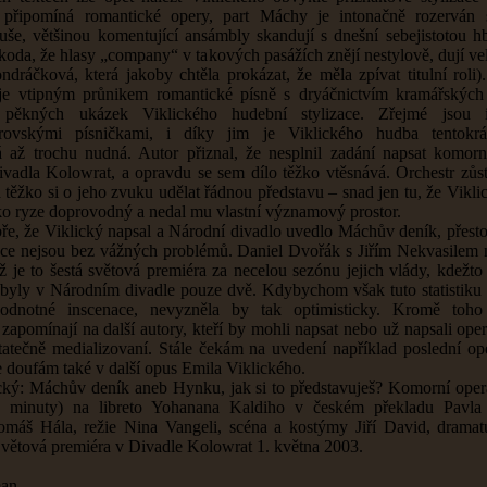
 připomíná romantické opery, part Máchy je intonačně rozerván s
uše, většinou komentující ansámbly skandují s dnešní sebejistotou h
Škoda, že hlasy „company“ v takových pasážích znějí nestylově, dují ve
ndráčková, která jakoby chtěla prokázat, že měla zpívat titulní roli)
je vtipným průnikem romantické písně s dryáčnictvím kramářských
pěkných ukázek Viklického hudební stylizace. Zřejmé jsou i
erovskými písničkami, i díky jim je Viklického hudba tentokrá
 až trochu nudná. Autor přiznal, že nesplnil zadání napsat komor
ivadla Kolowrat, a opravdu se sem dílo těžko vtěsnává. Orchestr zůs
 těžko si o jeho zvuku udělat řádnou představu – snad jen tu, že Vikli
ko ryze doprovodný a nedal mu vlastní významový prostor.
ře, že Viklický napsal a Národní divadlo uvedlo Máchův deník, přestož
ace nejsou bez vážných problémů. Daniel Dvořák s Jiřím Nekvasilem
už je to šestá světová premiéra za necelou sezónu jejich vlády, kdežto
byly v Národním divadle pouze dvě. Kdybychom však tuto statistiku 
odnotné inscenace, nevyzněla by tak optimisticky. Kromě toh
apomínají na další autory, kteří by mohli napsat nebo už napsali oper
tatečně medializovaní. Stále čekám na uvedení například poslední o
 doufám také v další opus Emila Viklického.
cký: Máchův deník aneb Hynku, jak si to představuješ? Komorní ope
84 minuty) na libreto Yohanana Kaldiho v českém překladu Pavla
omáš Hála, režie Nina Vangeli, scéna a kostýmy Jiří David, dramat
Světová premiéra v Divadle Kolowrat 1. května 2003.
man