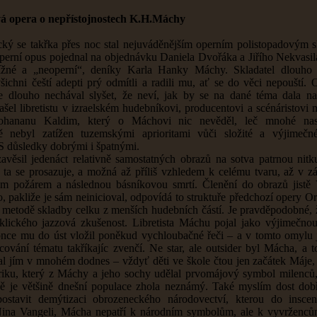
á opera o nepřístojnostech K.H.Máchy
cký se takřka přes noc stal nejuváděnějším operním polistopadovým s
 operní opus pojednal na objednávku Daniela Dvořáka a Jiřího Nekvasil
tížné a „neoperní“, deníky Karla Hanky Máchy. Skladatel dlouho 
 všichni čeští adepti prý odmítli a radili mu, ať se do věci nepouští.
se dlouho nechával slyšet, že neví, jak by se na dané téma dala na
šel libretistu v izraelském hudebníkovi, producentovi a scénáristovi
hananu Kaldim, který o Máchovi nic nevěděl, leč mnohé nas
ě nebyl zatížen tuzemskými aprioritami vůči složité a výjimeč
 S důsledky dobrými i špatnými.
 zavěsil jedenáct relativně samostatných obrazů na sotva patrnou ni
– ta se prosazuje, a možná až příliš vzhledem k celému tvaru, až v z
ým požárem a následnou básníkovou smrtí. Členění do obrazů jistě
, pakliže je sám neinicioval, odpovídá to struktuře předchozí opery Or
 metodě skladby celku z menších hudebních částí. Je pravděpodobné, 
klického jazzová zkušenost. Libretista Máchu pojal jako výjimečnou
nce mu do úst vložil poněkud vychloubačné řeči – a v tomto omylu j
acování tématu takříkajíc zvenčí. Ne star, ale outsider byl Mácha, a t
al jím v mnohém dodnes – vždyť děti ve škole čtou jen začátek Máje,
yriku, který z Máchy a jeho sochy udělal prvomájový symbol milenců, 
ě je většině dnešní populace zhola neznámý. Také myslím dost dob
ostavit demýtizaci obrozeneckého národovectví, kterou do inscen
Nina Vangeli, Mácha nepatří k národním symbolům, ale k vyvrženc