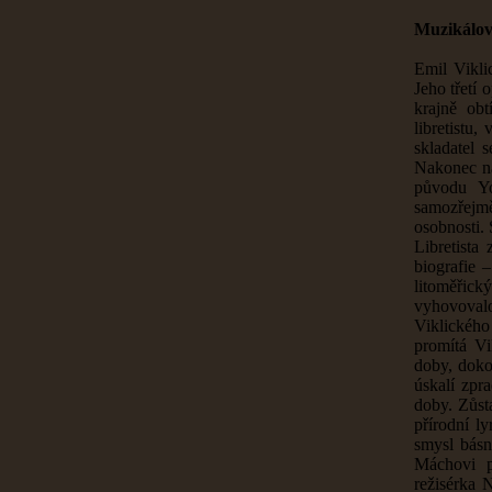
Muzikálov
Emil Vikli
Jeho třetí
krajně ob
libretistu,
skladatel 
Nakonec na
původu Yo
samozřejm
osobnosti.
Libretista
biografie 
litoměřick
vyhovovalo
Viklického
promítá Vi
doby, doko
úskalí zpr
doby. Zůst
přírodní l
smysl básn
Máchovi p
režisérka 