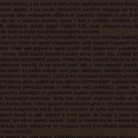
silově přepíná, a má sklony k intonačním nepřesnostem. Robert Šicho j
osto sterilní, v jen trochu obtížnějších pasážích rezignuje na text
tonovat, jeho velkooperní přídech se značným vibratem je pro Kol
 Jak lze v takovém prostoru zpívat i hrát s využitím drobných v
tře střídaných, doložil jediný Oldřich Kříž, jinak obsazení obou hl
dle škrtů za druhý hlavní důvod rozpačité premiéry.
se tu již nedají vyčítat předchozí příliš okaté vzory (oblíbený Janáček
výrazivu, ovšem ne operně dramatickému, spíše popisné či jazzově civil
ímu. Však také poprvé v opeře použil větší jazzrockové a dokonc
 plochy, čímž značně znejistil formální určení svého díla. Zvláště k
ponoval nejdůležitější pasáže, včetně závěru. Loučení Máchy se živ
zikálovou melodií, že mi nebylo jasné, zda ji autor nepoužil parodi
mto místě? Ta hudba bohužel nese punc pahodnoty muzikálových est
romítnout do celku opery. Lepší je to s názvukem spirituálů či gospel
to scény na slova „sejdem se tam nahoře u Zlatého tygra“ a příznačným 
ho zřejmě převládla snaha o vstřícnost vůči posluchači, patrná ve
pusech a související se sympatickou snahou upřednostnit smysl zpív
ad kompoziční atraktivitu. Jenže bez výrazně originální hudby se 
vale žijícím dílem. Vůbec spojení dramatického gesta s výraznou atrakt
erním kompozicím nejvíc chybí a nezdařilo se zatím ani Viklickém
jiných útvarů se také nedojde k nové opeře, ale pouze k jiným út
musí být vůbec špatné, naopak. Také se domnívám, že vskutku hod
divadla může pokračovat jen syntézou opery a kvalitního muzikál
 cestou vykročil.
h textech lze opět nalézt Viklického obvyklé příznakové stylizace 